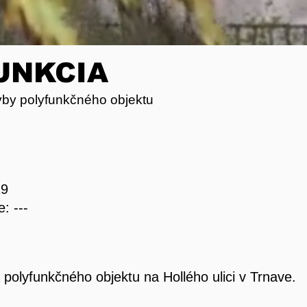
UNKCIA
vby polyfunkčného objektu
19
: ---
 polyfunkčného objektu na Hollého ulici v Trnave.