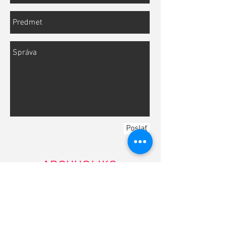
Poslať
A
RCHH
OLIKS
Fedinova 1
8, 85101 Bratislava
ATELIÉR
Kollárová 674,
039 01
Turčianske