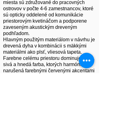
miesta sú združované do pracovných
ostrovov v počte 4-6 zamestnancov, ktoré
sú opticky oddelené od komunikácie
priestorovým kvetináčom a podporene
zaveseným akustickým dreveným
podhľadom.
Hlavným použitým materiálom v návrhu je
drevená dyha v kombinácii s mäkkými
materiálmi ako plsť, vliesová tapeta.
Farebne celému priestoru dominuje biela,
sivá a hnedá farba, ktorých harmónia je
narušená farebnými červenými akcentami
- červené rámy na sklenených priečkach,
červené detaily na svietidlách, mobiliár...
Celému priestoru dominuje lamelová
stena, ktorá sa objavuje pozdĺž hlavnej
komunikácie a prechádza až do
zamestnaneckej zóny ku kuchynke.
Ďalším výrazovým prvkom, s ktorým sme
pracovali, je betón vo forme priznaného
stropu v business lounge, open office, v
chod- be, v podove priznaných stĺpov.
Priestory sú navrhnuté s vysokým