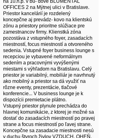
na 10.n.p. v bu- dove BLUMENTAL
OFFICES 2 na Mýtnej ulici v Bratislave.
Priestor kancelárií je rozdelený
koncepčne aj prevádz- kovo na klientskú
zónu a priestory prioritne slúžiace pre
zamestnancov firmy. Klienstká zóna
pozostáva z vstupného foyer, zasadacích
miestností, focus miestností a otvoreného
sedenia. Vstupné foyer business lounge s
recepciou je vybavené neformálnym
sedením a pracovnými vyvýšenými
miestami s výhľadom na Bratislavu. Celý
priestor je variabilný, mobiliár je navrhnutý
ako mobilný a priestor sa dá využiť na
rôzne eventy, prezentácie, tlačové
konferencie... V business lounge je k
dispozícii premietacie plátno.
Vstupný priestor plynule prechádza do
hlavnej komunikácie, z ktorej je možné sa
dostať do zasadacích miestností po pravej
strane a focus miestností po ľavej strane.
Koncepčne sa zasadacie miestnosti nesú
v duchu štyroch živlov VZDUCH, OHEŇ,