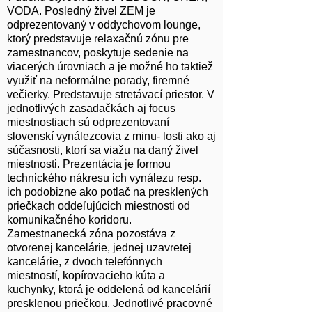
VODA. Posledný živel ZEM je
odprezentovaný v oddychovom lounge,
ktorý predstavuje relaxačnú zónu pre
zamestnancov, poskytuje sedenie na
viacerých úrovniach a je možné ho taktiež
využiť na neformálne porady, firemné
večierky. Predstavuje stretávací priestor. V
jednotlivých zasadačkách aj focus
miestnostiach sú odprezentovaní
slovenskí vynálezcovia z minu- losti ako aj
súčasnosti, ktorí sa viažu na daný živel
miestnosti. Prezentácia je formou
technického nákresu ich vynálezu resp.
ich podobizne ako potlač na presklených
priečkach oddeľujúcich miestnosti od
komunikačného koridoru.
Zamestnanecká zóna pozostáva z
otvorenej kancelárie, jednej uzavretej
kancelárie, z dvoch telefónnych
miestností, kopírovacieho kúta a
kuchynky, ktorá je oddelená od kancelárií
presklenou priečkou. Jednotlivé pracovné