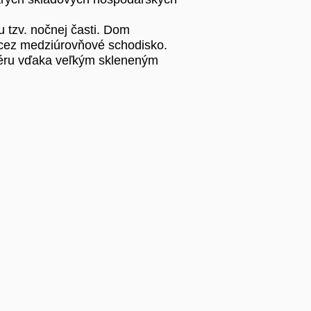
u tzv. nočnej časti. Dom
 cez medziúrovňové schodisko.
riéru vďaka veľkým skleneným