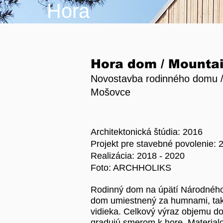
Hora
Hora dom / Mounta
Novostavba rodinného domu /
Mošovce
Architektonická štúdia: 2016
Projekt pre stavebné povolenie: 
Realizácia: 2018 - 2020
Foto: ARCHHOLIKS
Rodinný dom na úpätí Národného p
dom umiestnený za humnami, takž
vidieka. Celkový výraz objemu do
gradujú smerom k hore. Material