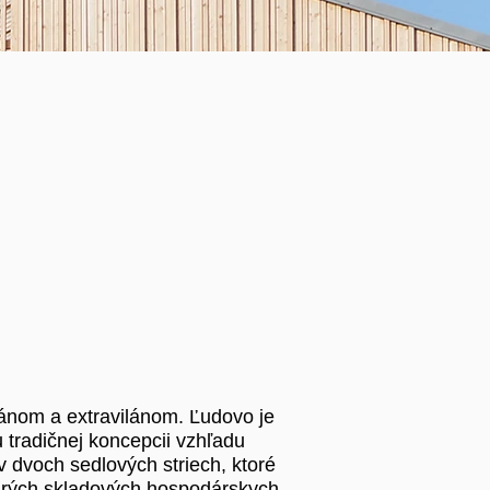
lánom a extravilánom. Ľudovo je
tradičnej koncepcii vzhľadu
v dvoch sedlových striech, ktoré
tarých skladových hospodárskych