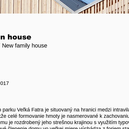
in house
 New family house
2017
arku Veľká Fatra je situovaný na hranici medzi intravi
e celé formovanie hmoty je nasmerované k zachovaniu 
mu je rozdrobený jeho strešnou krajinou s využitím typo
ové členenie domu vo veľkej miere výchádza z foriem s