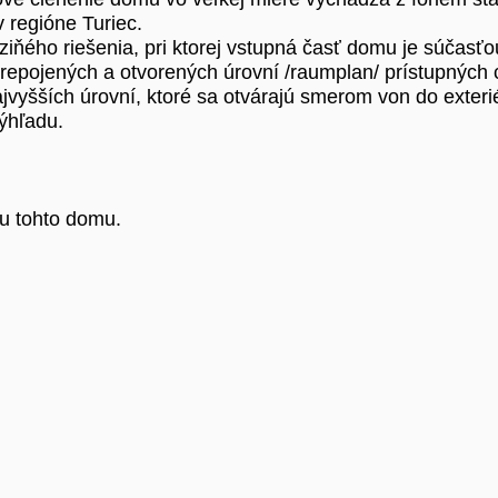
v regióne Turiec.
iňého riešenia, pri ktorej vstupná časť domu je súčasťo
repojených a otvorených úrovní /raumplan/ prístupných
jvyšších úrovní, ktoré sa otvárajú smerom von do exte
výhľadu.
u tohto domu.