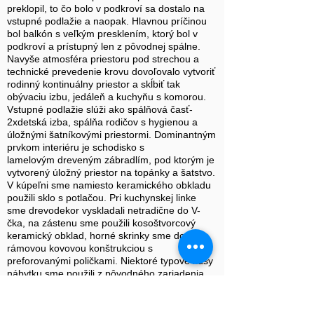
preklopil, to čo bolo v podkroví sa dostalo na
vstupné podlažie a naopak. Hlavnou príčinou
bol balkón s veľkým presklením, ktorý bol v
podkroví a prístupný len z pôvodnej spálne.
Navyše atmosféra priestoru pod strechou a
technické prevedenie krovu dovoľovalo vytvoriť
rodinný kontinuálny priestor a skĺbiť tak
obývaciu izbu, jedáleň a kuchyňu s komorou.
Vstupné podlažie slúži ako spálňová časť-
2xdetská izba, spálňa rodičov s hygienou a
úložnými šatníkovými priestormi. Dominantným
prvkom interiéru je schodisko s
lamelovým dreveným zábradlím, pod ktorým je
vytvorený úložný priestor na topánky a šatstvo.
V kúpeľni sme namiesto keramického obkladu
použili sklo s potlačou. Pri kuchynskej linke
sme drevodekor vyskladali netradične do V-
čka, na zástenu sme použili kosoštvorcový
keramický obklad, horné skrinky sme doplnili
rámovou kovovou konštrukciou s
preforovanými poličkami. Niektoré typové kusy
nábytku sme použili z pôvodného zariadenia
majiteľov.